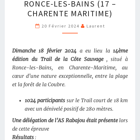
RONCE-LES-BAINS (17 –
LA
CHARENTE MARITIME)
COTE
SAUVAGE
20 Février 2024
Laurent
–
RONCE-
LES-
Dimanche 18 février 2024
a eu lieu la
14ème
BAINS
édition du Trail de la Côte Sauvage
, situé à
(17
Ronce-les-Bains, en Charente-Maritime, au
–
cœur d’une nature exceptionnelle, entre la plage
CHARENTE
et la forêt de la Coubre.
MARITIME)
1024 participants
sur le Trail court de 18 km
avec un dénivelé positif de 280 mètres.
Une délégation de l’AS Rabajou était présente
lors
de cette épreuve
Résultats
: