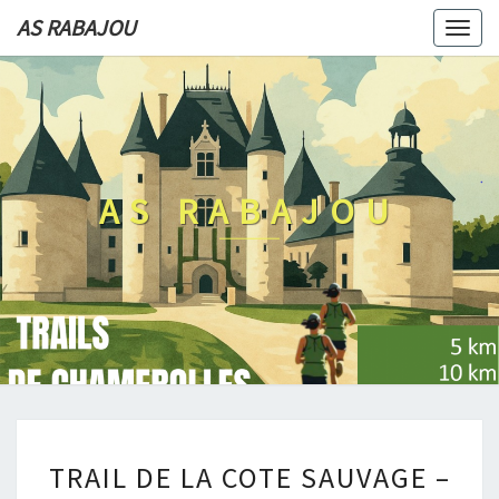
AS RABAJOU
Togg
navi
AS RABAJOU
TRAIL
TRAIL DE LA COTE SAUVAGE –
DE