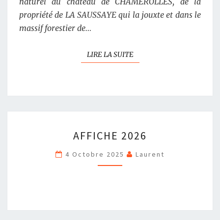
naturel du château de CHAMEROLLES, de la
propriété de LA SAUSSAYE qui la jouxte et dans le
massif forestier de…
LIRE LA SUITE
LIRE LA SUITE
AFFICHE
AFFICHE 2026
2026
4 Octobre 2025
Laurent